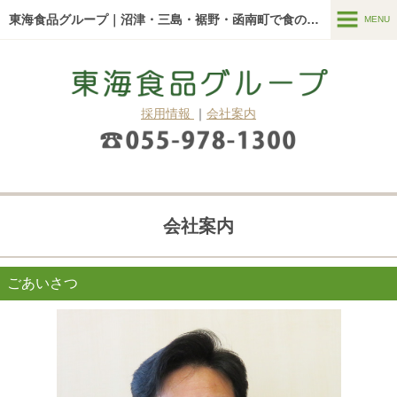
東海食品グループ｜沼津・三島・裾野・函南町で食のことなら
MENU
MENU
東海食品グループについて
採用情報
｜
会社案内
新着情報
東海食品グループの強み
サービス一覧
会社案内
青果市場
給食・お弁当
ごあいさつ
真空調理『ロイヤルシェフ』
よくある質問
ブログ・コラム