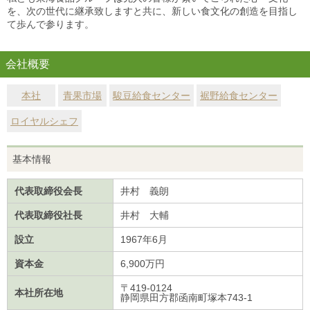
を、次の世代に継承致しますと共に、新しい食文化の創造を目指し
て歩んで参ります。
会社概要
本社
青果市場
駿豆給食センター
裾野給食センター
ロイヤルシェフ
基本情報
代表取締役会長
井村 義朗
代表取締役社長
井村 大輔
設立
1967年6月
資本金
6,900万円
〒419-0124
本社所在地
静岡県田方郡函南町塚本743-1