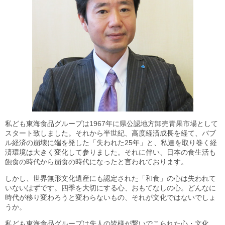
私ども東海食品グループは1967年に県公認地方卸売青果市場として
スタート致しました。それから半世紀、高度経済成長を経て、バブ
ル経済の崩壊に端を発した「失われた25年」と、私達を取り巻く経
済環境は大きく変化して参りました。それに伴い、日本の食生活も
飽食の時代から崩食の時代になったと言われております。
しかし、世界無形文化遺産にも認定された「和食」の心は失われて
いないはずです。四季を大切にする心、おもてなしの心。どんなに
時代が移り変わろうと変わらないもの、それが文化ではないでしょ
うか。
私ども東海食品グループは先人の皆様が繋いでこられた心・文化