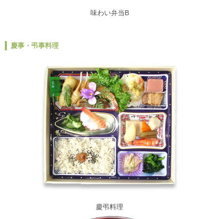
味わい弁当B
慶事・弔事料理
慶弔料理