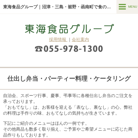
東海食品グループ｜沼津・三島・裾野・函南町で食のことなら
MENU
MENU
東海食品グループについて
採用情報
｜
会社案内
新着情報
東海食品グループの強み
サービス一覧
仕出し弁当・パーティー料理・ケータリング
青果市場
給食・お弁当
自治会、スポーツ行事、慶事、弔事等に
各種仕出し弁当のご注文を
承っております。
真空調理『ロイヤルシェフ』
「おもてなし」は、お客様を迎える「表なし、裏なし」の心。弊社
の料理は手作りの味、おもてなしの気持ちが生きています。
よくある質問
下記にご紹介のメニューはほんの一例です。
その他商品も数多く取り揃え、ご予算やご希望メニューに応じた
商
ブログ・コラム
品作りもしております。