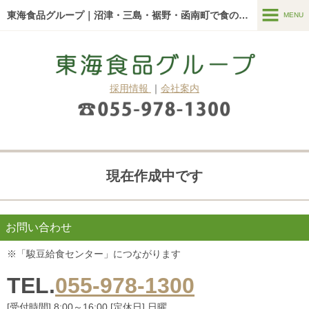
東海食品グループ｜沼津・三島・裾野・函南町で食のことなら
MENU
MENU
東海食品グループについて
採用情報
｜
会社案内
新着情報
東海食品グループの強み
サービス一覧
現在作成中です
青果市場
給食・お弁当
お問い合わせ
真空調理『ロイヤルシェフ』
※「駿豆給食センター」につながります
よくある質問
TEL.
055-978-1300
ブログ・コラム
[受付時間] 8:00～16:00 [定休日] 日曜