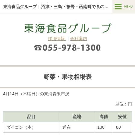
東海食品グループ｜沼津・三島・裾野・函南町で食のことなら
MENU
MENU
東海食品グループについて
採用情報
｜
会社案内
新着情報
東海食品グループの強み
サービス一覧
野菜・果物相場表
青果市場
給食・お弁当
4月14
日（木曜日）の東海青果市況
真空調理『ロイヤルシェフ』
単位：円
よくある質問
品目
産地
高値
安値
ブログ・コラム
ダイコン（本）
近在
130
80