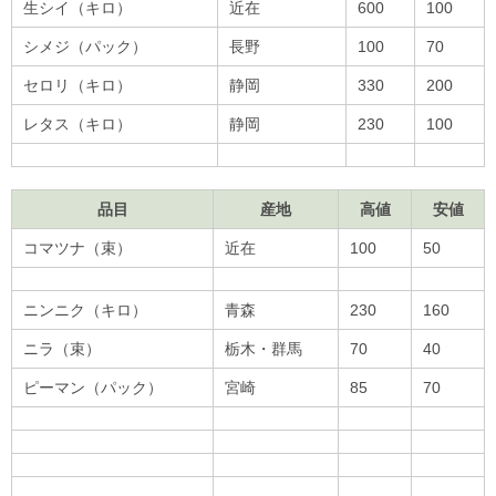
生シイ（キロ）
近在
600
100
シメジ（パック）
長野
100
70
セロリ（キロ）
静岡
330
200
レタス（キロ）
静岡
230
100
品目
産地
高値
安値
コマツナ（束）
近在
100
50
ニンニク（キロ）
青森
230
160
ニラ（束）
栃木・群馬
70
40
ピーマン（パック）
宮崎
85
70