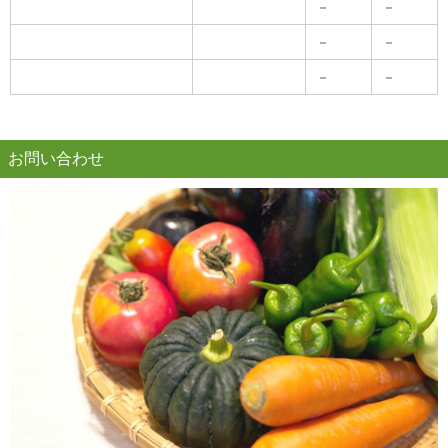
－
－
－
－
－
－
お問い合わせ